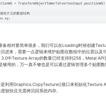
itionWS = TransformObjectToWorld(vertexInput.positionWS).
赋值给片元的数据结构

ay的准备相对要简单很多，我们可以在Loading时候创建Textur
拷贝进来，需要一点逻辑来维护贴图在数组中的位置以及
3.0中Texture Array的数量已经支持到256，Metal A
该是够用的，万一真不够也是可以通过逻辑管理多个贴图
Graphics.CopyTexture()接口来初始化Texture
速度较快且无需拷贝回系统内存。