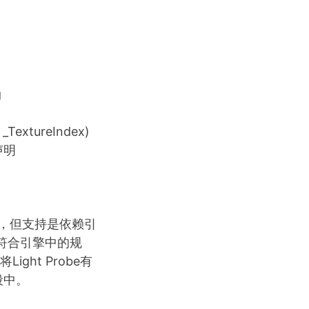
g
_TextureIndex)
的声明
的支持，但支持是依赖引
明符合引擎中的规
ight Probe有
段中。