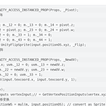
NITY_ACCESS_INSTANCED_PROP(Props, _Pivot);

阵

; m._12 = 0; m._13 = 0; m._14 = pivot.z;

2 = pivot.y; m._23 = 0; m._24 = pivot.w;

2 = 0; m._33 = 1; m._34 = 0;

2 = 0; m._43 = 0; m._44 = 1;

 UnityFlipSprite(input.positionOS.xyz, _Flip);

阵

NITY_ACCESS_INSTANCED_PROP(Props, _NewUV);

.x; uvm._12 = 0; uvm._13 = newUV.z;

m._22 = newUV.y; uvm._23 = newUV.w;

m._32 = 0; uvm._33 = 1;

3(input.texcoord.x, input.texcoord.y, 1);

);

nputs vertexInput;// = GetVertexPositionInputs(vertex.xyz
移变换

itionWS = mul(m, input.positionOS); // convert as Sprite
