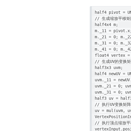
half4 pivot = U
// 生成缩放平移矩
half4x4 m;

m._11 = pivot.x
m._21 = 0; m._2
m._31 = 0; m._3
m._41 = 0; m._4
float4 vertex =
// 生成UV的变换矩
half3x3 uvm;

half4 newUV = U
uvm._11 = newUV
uvm._21 = 0; uv
uvm._31 = 0; uv
half3 uv = half
// 执行UV变换矩阵

uv = mul(uvm, uv
VertexPositionI
// 执行顶点缩放平
vertexInput.pos