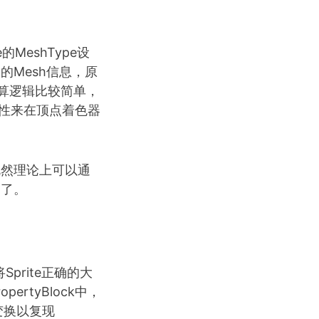
的MeshType设
不同的Mesh信息，原
其计算逻辑比较简单，
属性来在顶点着色器
，既然理论上可以通
g了。
Sprite正确的大
rtyBlock中，
变换以复现