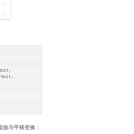
nit;

Unit;

缩放与平移变换：