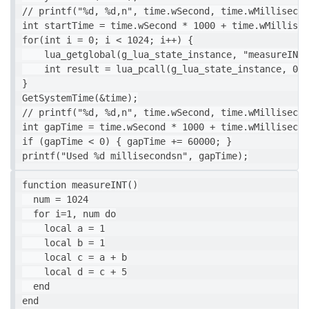
// printf("%d, %d,n", time.wSecond, time.wMillisecon
int startTime = time.wSecond * 1000 + time.wMillisec
for(int i = 0; i < 1024; i++) {

    lua_getglobal(g_lua_state_instance, "measureINT")
    int result = lua_pcall(g_lua_state_instance, 0, 
}

GetSystemTime(&time);

// printf("%d, %d,n", time.wSecond, time.wMillisecon
int gapTime = time.wSecond * 1000 + time.wMillisecon
if (gapTime < 0) { gapTime += 60000; }

function measureINT()

  num = 1024

  for i=1, num do

    local a = 1

    local b = 1

    local c = a + b

    local d = c + 5

  end
