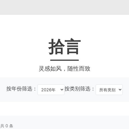
拾言
灵感如风，随性而致
按年份筛选：
按类别筛选：
，共
0
条