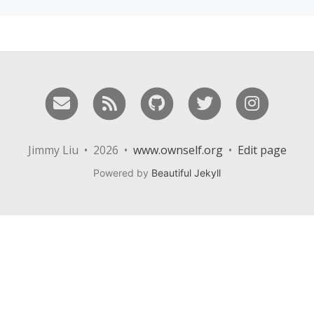
Email me
RSS
GitHub
Twitter
Instag
Jimmy Liu • 2026 •
www.ownself.org
•
Edit page
Powered by
Beautiful Jekyll