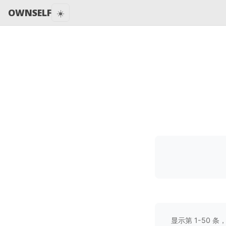
OWNSELF
☀️
显示第
1
-
50
条